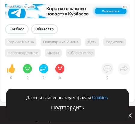
РЕКЛАМА • A42.RU
Кузбасс
Общество
Редкие Имена
Популярные Имена
Дети
Родители
Новорождённые
Имена
Облако тэгов
0
0
1
6
0
Данный сайт использует файлы
Cookies
.
Подтвердить
Билайн запустил в Кемеровской области акцию с
розыгрышем iPhone 17 PRO