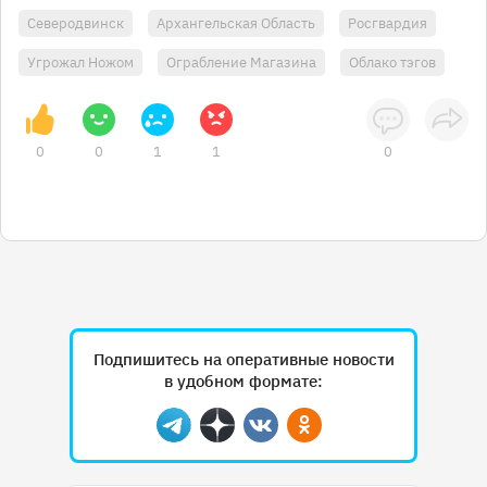
Северодвинск
Архангельская Область
Росгвардия
Угрожал Ножом
Ограбление Магазина
Облако тэгов
0
0
1
1
0
Подпишитесь на оперативные новости
в удобном формате:
Telegram
Дзен
Вконтакте
Одноклассники