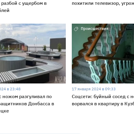
 разбой с ущербом в
похитили телевизор, угро
блей
ествия
Происшествия
024 в 23:48
17 января 2024 в 09:33
 ножом разгуливал по
Соцсети: буйный сосед с 
защитников Донбасса в
ворвался в квартиру в Куз
ецке