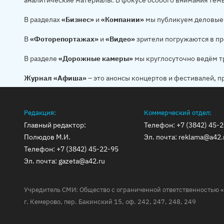
аналитические материалы. В фокусе особого внимания тем
В разделах
«Бизнес»
и
«Компании»
мы публикуем деловые 
В
«Фоторепортажах»
и
«Видео»
зрители погружаются в пр
В разделе
«Дорожные камеры»
мы круглосуточно ведём т
Журнал «Афиша»
– это анонсы концертов и фестивалей, п
Редакция:
Коммерческий отдел:
Главный редактор:
Телефон:
+7 (3842) 45-
Полюдов М.И.
Эл. почта:
reklama@a42.
Телефон:
+7 (3842) 45-22-95
Эл. почта:
gazeta@a42.ru
Учредитель СМИ: Общество с ограниченной ответственностью «
г. Кемерово, пер. Бакинский 15, оф. 242, 247, 248, 249