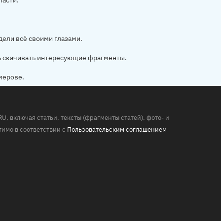
ласти.
дели всё своими глазами.
ь скачивать интересующие фрагменты.
мерове.
 включая статьи, тексты (фрагменты статей), фото- и
имо в соответствии с
Пользовательским соглашением