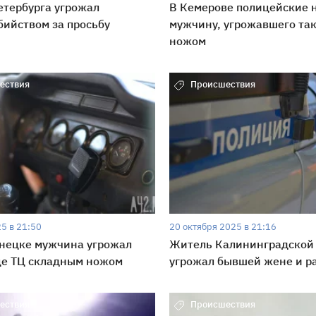
тербурга угрожал
В Кемерове полицейские 
бийством за просьбу
мужчину, угрожавшего так
ножом
ествия
Происшествия
5 в 21:50
20 октября 2025 в 21:16
знецке мужчина угрожал
Житель Калининградской 
це ТЦ складным ножом
угрожал бывшей жене и р
ествия
Происшествия