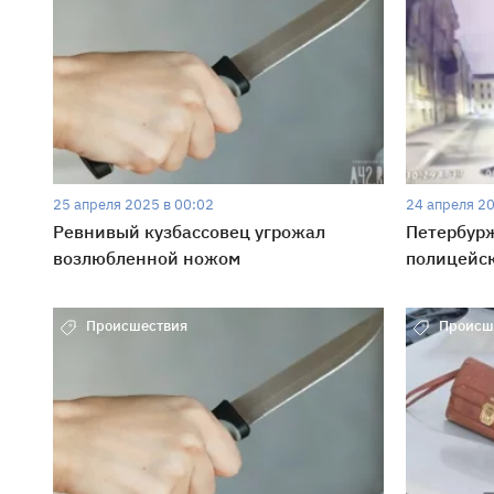
25 апреля 2025 в 00:02
24 апреля 20
Ревнивый кузбассовец угрожал
Петербур
возлюбленной ножом
полицейск
Происшествия
Происш