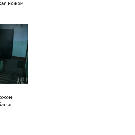
жая ножом
ножом
бассе