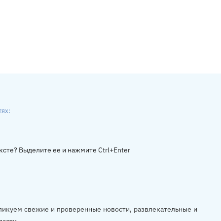
тях:
ники
gram
ксте? Выделите ее и нажмите Ctrl+Enter
убликуем свежие и проверенные новости, развлекательные и