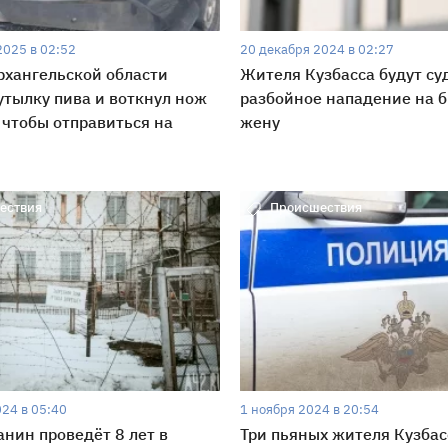
2025 в 02:52
20 декабря 2024 в 02:27
хангельской области
Жителя Кузбасса будут су
утылку пива и воткнул нож
разбойное нападение на 
 чтобы отправиться на
жену
ествия
Происшествия
024 в 05:40
1 ноября 2024 в 20:54
нин проведёт 8 лет в
Три пьяных жителя Кузбас