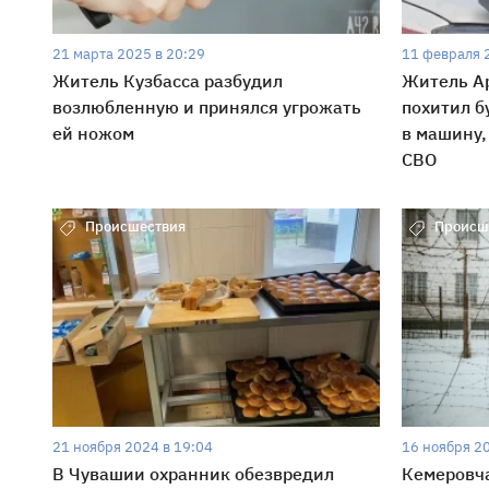
21 марта 2025 в 20:29
11 февраля 
Житель Кузбасса разбудил
Житель Ар
возлюбленную и принялся угрожать
похитил б
ей ножом
в машину,
СВО
Происшествия
Происш
21 ноября 2024 в 19:04
16 ноября 2
В Чувашии охранник обезвредил
Кемеровча