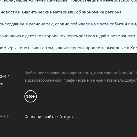
ы, волнующие жителей Кемерова, Новокузнецка и Кемеровской об
новости и аналитические материалы об экономике региона.
оисходящее в регионе так, словно побывали на месте событий и ви
рансляцию с десятков городских перекрёстков и даём возможност
ремьеры кино и гиды о том, как интересно провести выходные в Ке
Любое использование информации, размещенной на A42.RU,
20-42
видеоизображения, графические и иные материалы допуст
ru
18+
А 42»
Создание сайта -
Атв
и
нта