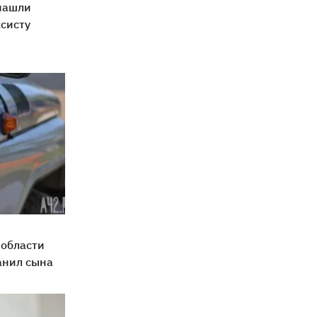
нашли
систу
области
анил сына