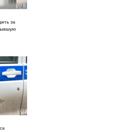
дить за
бывшую
са