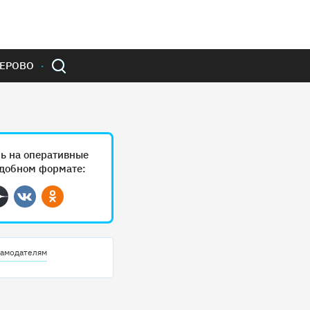
ЕРОВО
ь на оперативные
удобном формате:
ram
Дзен
Вконтакте
Одноклассники
амодателям