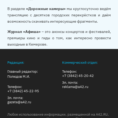
В разделе
«Дорожные камеры»
мы круглосуточно ведём
трансляцию с десятков городских перекрёстков и даём
возможность скачивать интересующие фрагменты.
Журнал «Афиша»
– это анонсы концертов и фестивалей,
премьеры кино и гиды о том, как интересно провести
выходные в Кемерове.
Редакция:
Коммерческий отдел:
Главный редактор:
Телефон:
+7 (3842) 45-20-42
Полюдов М.И.
Эл. почта:
Телефон:
reklama@a42.ru
+7 (3842) 45-22-95
Эл. почта:
gazeta@a42.ru
Любое использование информации, размещенной на A42.RU,