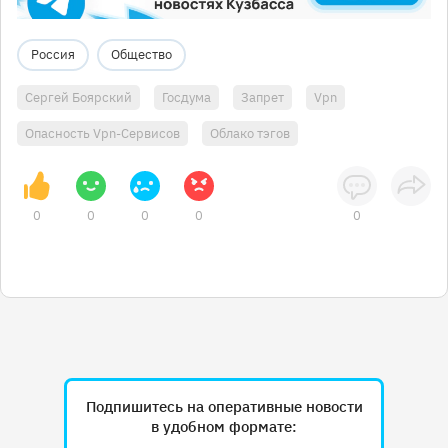
Россия
Общество
Сергей Боярский
Госдума
Запрет
Vpn
Опасность Vpn-Сервисов
Облако тэгов
0
0
0
0
0
Подпишитесь на оперативные новости
в удобном формате: