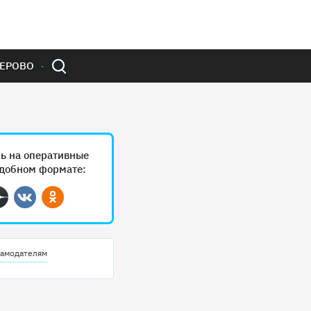
ЕРОВО
ь на оперативные
удобном формате:
ram
Дзен
Вконтакте
Одноклассники
амодателям