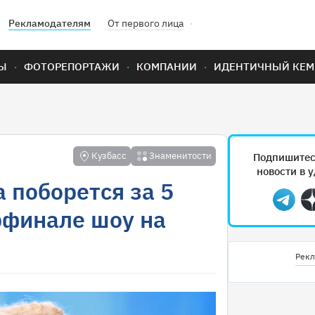
Рекламодателям
От первого лица
Ы
ФОТОРЕПОРТАЖИ
КОМПАНИИ
ИДЕНТИЧНЫЙ КЕМ
Кузбасс
Знаменитости
Подпишитес
новости в 
 поборется за 5
Teleg
рфинале шоу на
Рекл