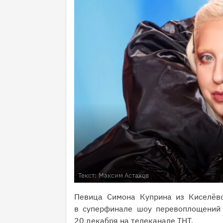
Текст:
Максим Астахов
Певица Симона Куприна из Киселёвс
в суперфинале шоу перевоплощений 
20 декабря на телеканале ТНТ.