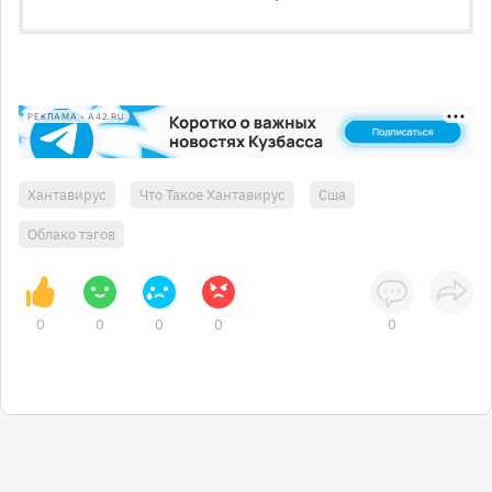
РЕКЛАМА • A42.RU
Хантавирус
Что Такое Хантавирус
Сша
Облако тэгов
0
0
0
0
0