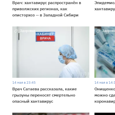
Врач: хантавирус распространён в
Эпидемиол
приволжских регионах, как
хантавиру
описторхоз — в Западной Сибири
Здоровье
Здоров
14 мая в 23:45
14 мая в 14:
Врач Сатаева рассказала, какие
Онищенко:
грызуны переносят смертельно
можно сде
опасный хантавирус
коронави