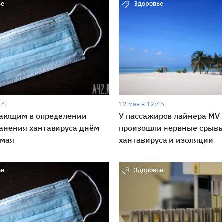
ье
Здоровье
14
12 мая в 12:45
шающим в определении
У пассажиров лайнера MV 
анения хантавируса днём
произошли нервные срывы
 мая
хантавируса и изоляции
ье
Здоровье