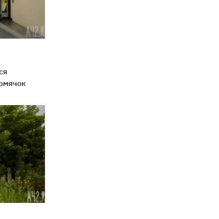
ся
омячок