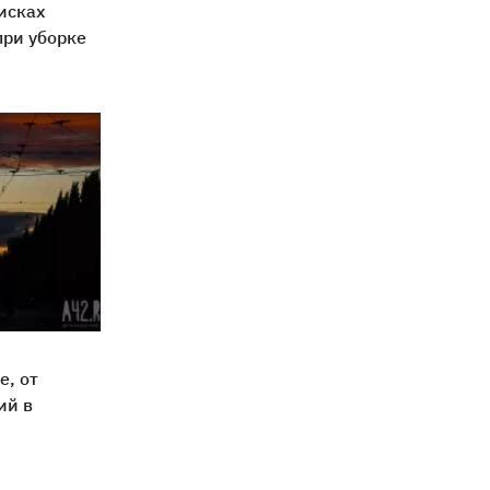
исках
при уборке
е, от
ий в