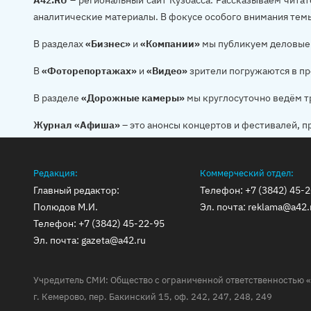
A42.RU
– региональный сайт Кузбасса. Рассказываем читат
аналитические материалы. В фокусе особого внимания тем
В разделах
«Бизнес»
и
«Компании»
мы публикуем деловые 
В
«Фоторепортажах»
и
«Видео»
зрители погружаются в пр
В разделе
«Дорожные камеры»
мы круглосуточно ведём т
Журнал «Афиша»
– это анонсы концертов и фестивалей, п
Редакция:
Коммерческий отдел:
Главный редактор:
Телефон:
+7 (3842) 45-
Полюдов М.И.
Эл. почта:
reklama@a42.
Телефон:
+7 (3842) 45-22-95
Эл. почта:
gazeta@a42.ru
Учредитель СМИ: Общество с ограниченной ответственностью «
г. Кемерово, пер. Бакинский 15, оф. 242, 247, 248, 249