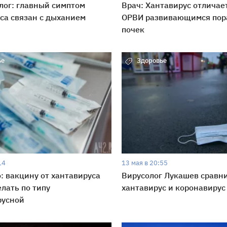
ог: главный симптом
Врач: Хантавирус отличае
са связан с дыханием
ОРВИ развивающимся по
почек
ье
Здоровье
14
13 мая в 20:55
 вакцину от хантавируса
Вирусолог Лукашев сравн
лать по типу
хантавирус и коронавирус
русной