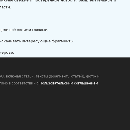
убликуем свежие и проверенные новости, развлекательные и
ласти.
дели всё своими глазами.
ь скачивать интересующие фрагменты.
мерове.
 включая статьи, тексты (фрагменты статей), фото- и
имо в соответствии с
Пользовательским соглашением