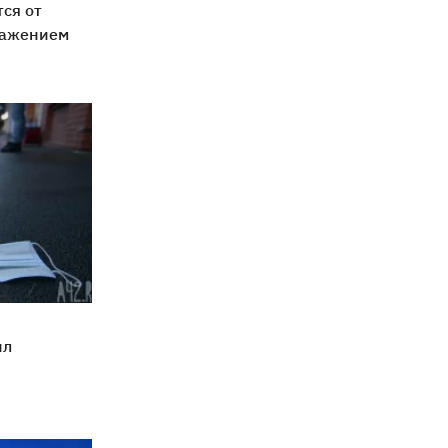
тся от
ражением
ил