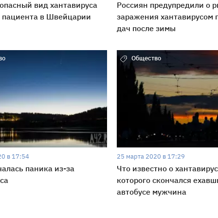
опасный вид хантавируса
Россиян предупредили о р
у пациента в Швейцарии
заражения хантавирусом 
дач после зимы
во
Общество
0 в 17:54
25 марта 2020 в 17:29
чалась паника из-за
Что известно о хантавирус
са
которого скончался ехавш
автобусе мужчина