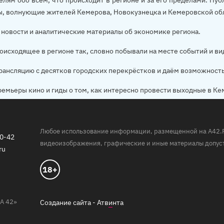
елям обо всём, что происходит в регионе и за его пределами. П
ы, волнующие жителей Кемерова, Новокузнецка и Кемеровской об
новости и аналитические материалы об экономике региона.
оисходящее в регионе так, словно побывали на месте событий и ви
рансляцию с десятков городских перекрёстков и даём возможност
ремьеры кино и гиды о том, как интересно провести выходные в Ке
Любое использование информации, размещенной на A42.RU,
20-42
видеоизображения, графические и иные материалы допуст
ru
18+
А 42»
Создание сайта -
Атв
и
нта