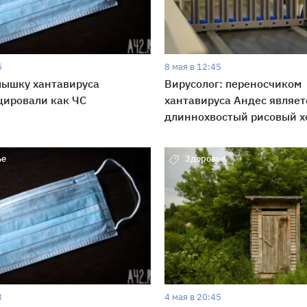
5
8 мая в 12:45
пышку хантавируса
Вирусолог: переносчиком
цировали как ЧС
хантавируса Андес являет
длиннохвостый рисовый х
ье
Здоровье
3
4 мая в 20:45