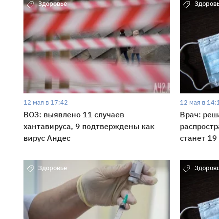
Здоровье
Здоров
12 мая в 17:42
12 мая в 14:
ВОЗ: выявлено 11 случаев
Врач: ре
хантавируса, 9 подтверждены как
распростр
вирус Андес
станет 19
Здоровье
Здоров