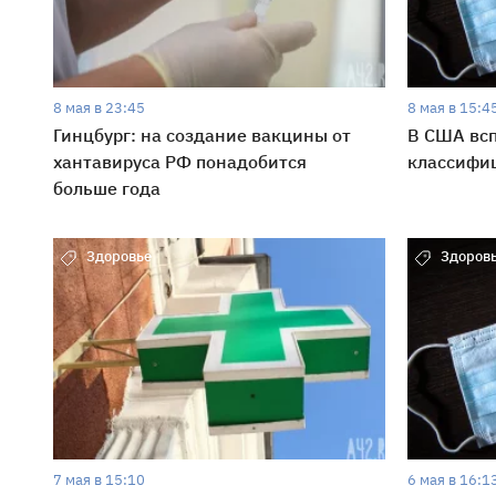
8 мая в 23:45
8 мая в 15:4
Гинцбург: на создание вакцины от
В США вс
хантавируса РФ понадобится
классифи
больше года
Здоровье
Здоров
7 мая в 15:10
6 мая в 16:1