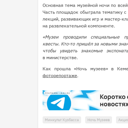
Основная тема музейной ночи по всей
Часть площадок обыграла тематику с
лекций, развивающих игр и мастер-кл
на развлекательной компоненте.
«Музеи проводили специальные про
квесты. Кто-то пришёл за новыми знан
чтобы увидеть знакомые экспонат
в министерстве.
Как прошла «Ночь музеев» в Кем
фоторепортаже
.
РЕКЛАМА • A42.RU
Минкульт Кузбасса
Ночь Музеев
Акци