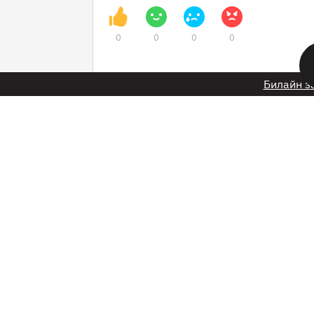
0
0
0
0
Билайн з
8 мая в 14:50
В Кемерове 8 мая 
масштабная выста
плакатов «Окна Т