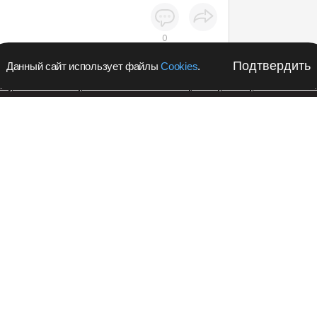
0
Подтвердить
Данный сайт использует файлы
Cookies
.
апустил в Кемеровской области акцию с розыгрышем iPho
Кузбасс
Культура
Подпишитес
новости в 
начала работу
Teleg
вка военных
АСС»
Рекл