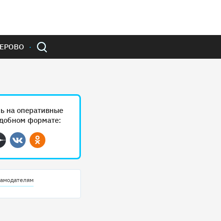
ЕРОВО
ь на оперативные
удобном формате:
ram
Дзен
Вконтакте
Одноклассники
амодателям