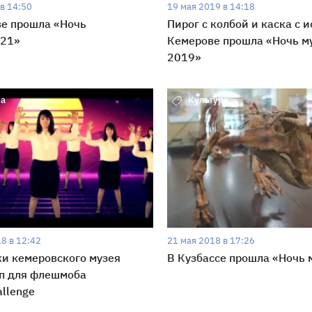
в 14:50
19 мая 2019 в 14:18
е прошла «Ночь
Пирог с колбой и каска с и
021»
Кемерове прошла «Ночь м
2019»
ра
Культура
8 в 12:42
21 мая 2018 в 17:26
и кемеровского музея
В Кузбассе прошла «Ночь 
п для флешмоба
allenge