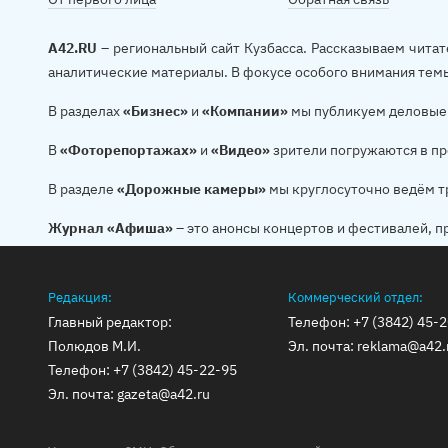
A42.RU
– региональный сайт Кузбасса. Рассказываем читат
аналитические материалы. В фокусе особого внимания тем
В разделах
«Бизнес»
и
«Компании»
мы публикуем деловые 
В
«Фоторепортажах»
и
«Видео»
зрители погружаются в пр
В разделе
«Дорожные камеры»
мы круглосуточно ведём т
Журнал «Афиша»
– это анонсы концертов и фестивалей, п
Редакция:
Коммерческий отдел:
Главный редактор:
Телефон:
+7 (3842) 45-
Полюдов М.И.
Эл. почта:
reklama@a42.
Телефон:
+7 (3842) 45-22-95
Эл. почта:
gazeta@a42.ru