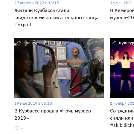
27 августа 2022 в 13:15
16 мая 2021 
Жители Кузбасса стали
В Кемеров
свидетелями зажигательного танца
музеев-2
Петра I
Культура
Культу
19 мая 2019 в 06:10
1 ноября 201
В Кузбассе прошла «Ночь музеев —
Сотрудник
2019»
сняли кли
#skibidich
2