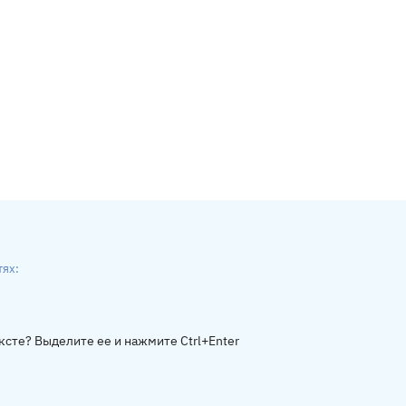
тях:
ники
gram
ксте? Выделите ее и нажмите Ctrl+Enter