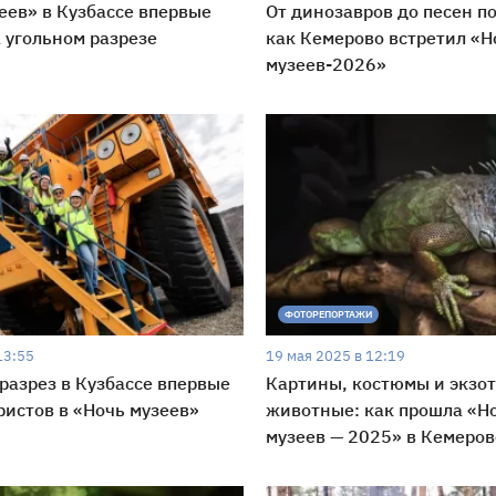
еев» в Кузбассе впервые
От динозавров до песен по
 угольном разрезе
как Кемерово встретил «Н
музеев-2026»
во
ФОТОРЕПОРТАЖИ
13:55
19 мая 2025 в 12:19
разрез в Кузбассе впервые
Картины, костюмы и экзо
ристов в «Ночь музеев»
животные: как прошла «Н
музеев — 2025» в Кемеров