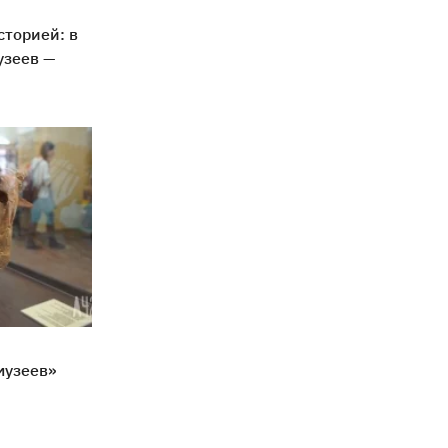
сторией: в
узеев —
музеев»