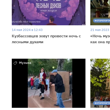
ФОТОРЕПОРТ
14 мая 2024 в 12:43
21 мая 2023 
Кузбассовцев зовут провести ночь с
«Ночь муз
лесными духами
как она п
Музыка
ФОТОРЕПОРТ