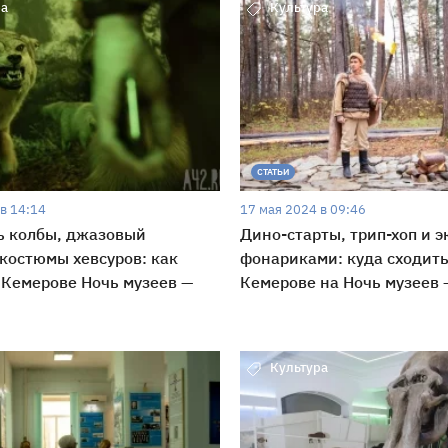
ра
Культура
СТАТЬИ
в 14:14
17 мая 2024 в 09:46
ь колбы, джазовый
Дино-старты, трип-хоп и э
 костюмы хевсуров: как
фонариками: куда сходить
 Кемерове Ночь музеев —
Кемерове на Ночь музеев 
Культура