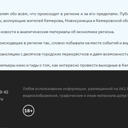
елям обо всём, что происходит в регионе и за его пределами. П
ы, волнующие жителей Кемерова, Новокузнецка и Кемеровской об
новости и аналитические материалы об экономике региона.
оисходящее в регионе так, словно побывали на месте событий и ви
рансляцию с десятков городских перекрёстков и даём возможност
ремьеры кино и гиды о том, как интересно провести выходные в Ке
Любое использование информации, размещенной на A42.RU,
20-42
видеоизображения, графические и иные материалы допуст
ru
18+