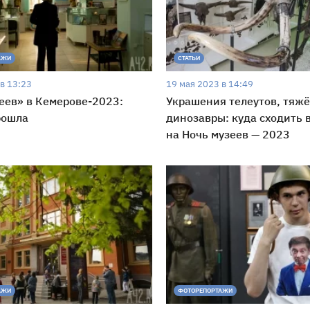
АЖИ
СТАТЬИ
в 13:23
19 мая 2023 в 14:49
еев» в Кемерове-2023:
Украшения телеутов, тяжё
рошла
динозавры: куда сходить 
на Ночь музеев — 2023
АЖИ
ФОТОРЕПОРТАЖИ