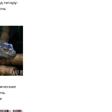
д гитару:
очь
тические
очь
е