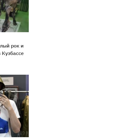
лый рок и
в Кузбассе