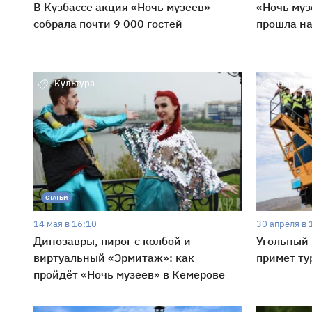
В Кузбассе акция «Ночь музеев»
«Ночь муз
собрала почти 9 000 гостей
прошла на
Культура
Общест
СТАТЬИ
14 мая в 16:10
30 апреля в 
Динозавры, пирог с колбой и
Угольный 
виртуальный «Эрмитаж»: как
примет ту
пройдёт «Ночь музеев» в Кемерове