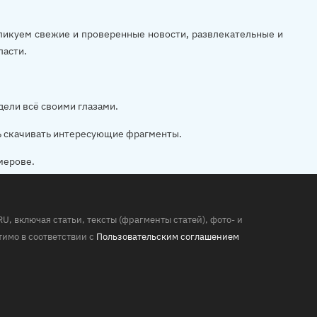
убликуем свежие и проверенные новости, развлекательные и
ласти.
дели всё своими глазами.
ь скачивать интересующие фрагменты.
мерове.
 включая статьи, тексты (фрагменты статей), фото- и
имо в соответствии с
Пользовательским соглашением