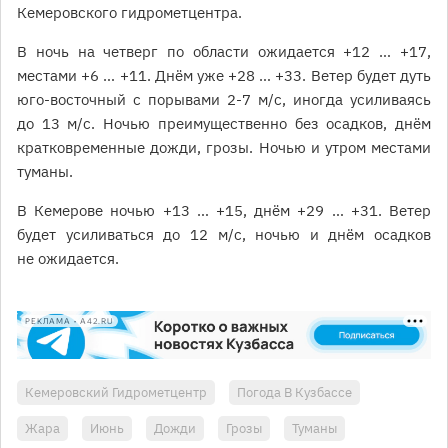
Кемеровского гидрометцентра.
В ночь на четверг по области ожидается +12 … +17,
местами +6 … +11. Днём уже +28 … +33. Ветер будет дуть
юго-восточный с порывами 2-7 м/с, иногда усиливаясь
до 13 м/с. Ночью преимущественно без осадков, днём
кратковременные дожди, грозы. Ночью и утром местами
туманы.
В Кемерове ночью +13 … +15, днём +29 … +31. Ветер
будет усиливаться до 12 м/с, ночью и днём осадков
не ожидается.
РЕКЛАМА • A42.RU
Кемеровский Гидрометцентр
Погода В Кузбассе
Жара
Июнь
Дожди
Грозы
Туманы