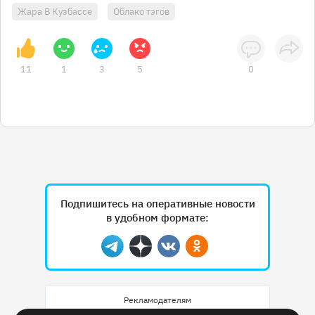
Жара В Кузбассе
Облако тэгов
11
1
3
5
0
Подпишитесь на оперативные новости
в удобном формате:
Telegram
Дзен
Вконтакте
Одноклассники
Рекламодателям