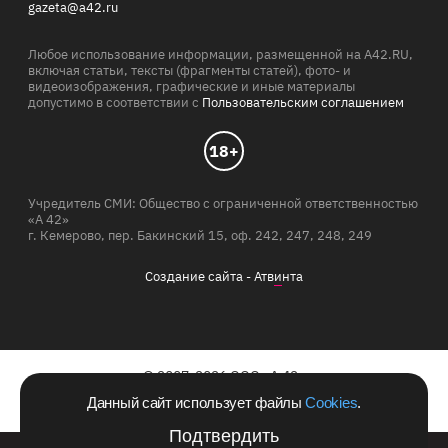
gazeta@a42.ru
Любое использование информации, размещенной на A42.RU,
включая статьи, тексты (фрагменты статей), фото- и
видеоизображения, графические и иные материалы
допустимо в соответствии с
Пользовательским соглашением
18+
Учредитель СМИ: Общество с ограниченной ответственностью
«А 42»
г. Кемерово, пер. Бакинский 15, оф. 242, 247, 248, 249
Создание сайта -
Атв
и
нта
© 2007-2026 ООО «А 42»
Данный сайт использует файлы
Cookies
.
Сайт зарегистрирован в Роскомнадзоре 10.06.2011 г.
Подтвердить