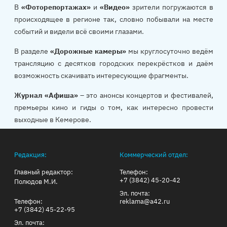
В
«Фоторепортажах»
и
«Видео»
зрители погружаются в
происходящее в регионе так, словно побывали на месте
событий и видели всё своими глазами.
В разделе
«Дорожные камеры»
мы круглосуточно ведём
трансляцию с десятков городских перекрёстков и даём
возможность скачивать интересующие фрагменты.
Журнал «Афиша»
– это анонсы концертов и фестивалей,
премьеры кино и гиды о том, как интересно провести
выходные в Кемерове.
Редакция:
Коммерческий отдел:
Главный редактор:
Телефон:
+7 (3842) 45-20-42
Полюдов М.И.
Эл. почта:
Телефон:
reklama@a42.ru
+7 (3842) 45-22-95
Эл. почта: