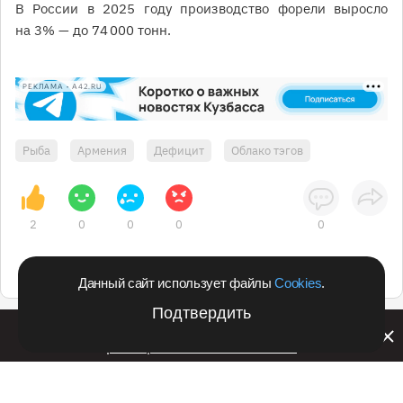
В России в 2025 году производство форели выросло
на 3% — до 74 000 тонн.
РЕКЛАМА • A42.RU
Рыба
Армения
Дефицит
Облако тэгов
2
0
0
0
0
Данный сайт использует файлы
Cookies
.
Подтвердить
Билайн запустил в Кемеровской области акцию с
розыгрышем iPhone 17 PRO
Подпишитесь на оперативные новости