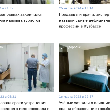
4 в 21:37
26 марта 2024 в 13:14
 заправках закончился
Продавцы и врачи: экспер
-за наплыва туристов
назвали самые дефицитн
профессии в Кузбассе
во
Здоровье
23 в 05:31
16 марта 2023 в 22:57
азвал сроки устранения
Учёные заявили о влиянии
среднего медперсонала в
сна на образование тромб