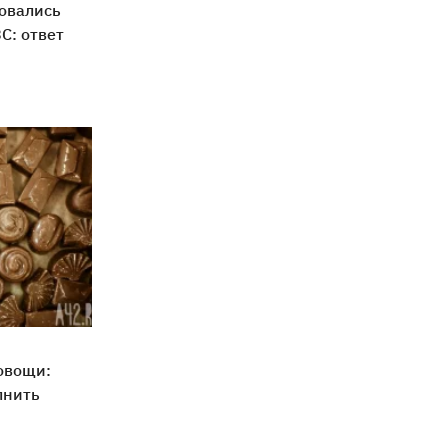
овались
С: ответ
овощи:
лнить