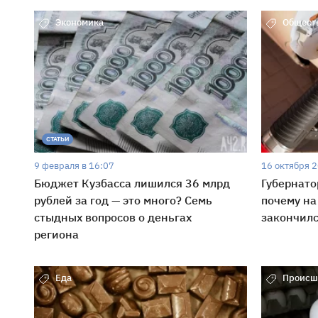
Экономика
Общест
СТАТЬИ
9 февраля в 16:07
16 октября 2
Бюджет Кузбасса лишился 36 млрд
Губернато
рублей за год — это много? Семь
почему на
стыдных вопросов о деньгах
закончилс
региона
Еда
Происш