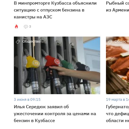
В минпромторге Кузбасса объяснили
Рыбный со
ситуацию с отпуском бензина в
из Армени
канистры на АЗС
3
Общество
Общест
3 июня в 09:15
19 марта в 1
Илья Середюк заявил об
Губернато
ужесточении контроля за ценами на
что дефиц
бензин в Кузбассе
области н