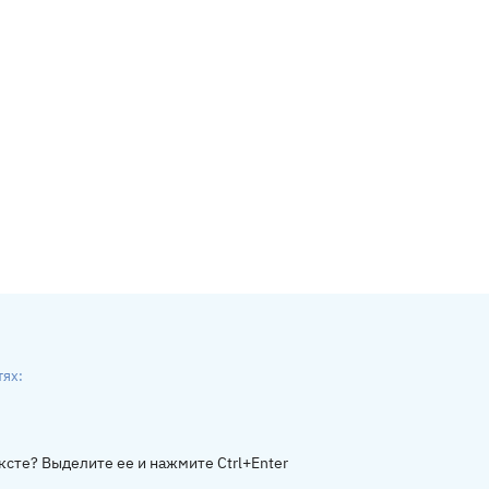
тях:
ники
gram
ксте? Выделите ее и нажмите Ctrl+Enter