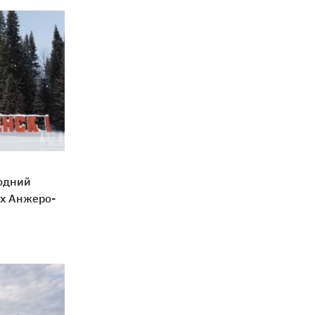
годний
ых Анжеро-