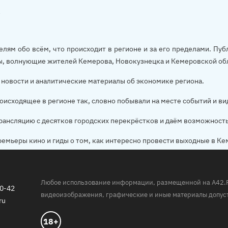
елям обо всём, что происходит в регионе и за его пределами. П
ы, волнующие жителей Кемерова, Новокузнецка и Кемеровской об
новости и аналитические материалы об экономике региона.
оисходящее в регионе так, словно побывали на месте событий и ви
рансляцию с десятков городских перекрёстков и даём возможност
ремьеры кино и гиды о том, как интересно провести выходные в Ке
Любое использование информации, размещенной на A42.RU,
20-42
видеоизображения, графические и иные материалы допуст
ru
18+