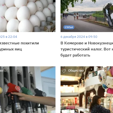
СТАТЬИ
025 в 22:04
6 декабря 2024 в 09:50
известные похитили
В Кемерове и Новокузнецк
уриных яиц
туристический налог. Вот 
будет работать
во
Общество