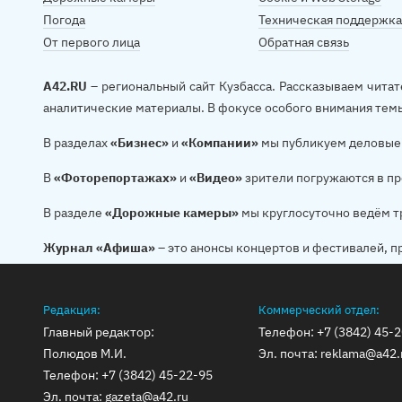
Погода
Техническая поддержка
От первого лица
Обратная связь
A42.RU
– региональный сайт Кузбасса. Рассказываем читат
аналитические материалы. В фокусе особого внимания тем
В разделах
«Бизнес»
и
«Компании»
мы публикуем деловые 
В
«Фоторепортажах»
и
«Видео»
зрители погружаются в пр
В разделе
«Дорожные камеры»
мы круглосуточно ведём т
Журнал «Афиша»
– это анонсы концертов и фестивалей, п
Редакция:
Коммерческий отдел:
Главный редактор:
Телефон:
+7 (3842) 45-
Полюдов М.И.
Эл. почта:
reklama@a42.
Телефон:
+7 (3842) 45-22-95
Эл. почта:
gazeta@a42.ru