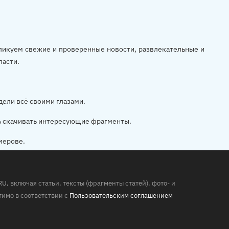
убликуем свежие и проверенные новости, развлекательные и
ласти.
дели всё своими глазами.
ь скачивать интересующие фрагменты.
мерове.
 включая статьи, тексты (фрагменты статей), фото- и
имо в соответствии с
Пользовательским соглашением