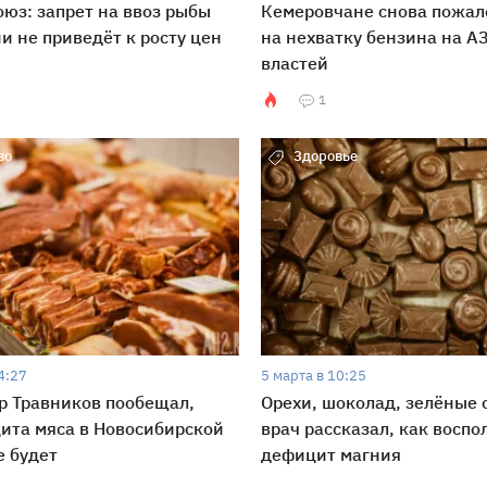
юз: запрет на ввоз рыбы
Кемеровчане снова пожал
и не приведёт к росту цен
на нехватку бензина на АЗ
властей
1
во
Здоровье
4:27
5 марта в 10:25
р Травников пообещал,
Орехи, шоколад, зелёные 
ита мяса в Новосибирской
врач рассказал, как воспо
е будет
дефицит магния