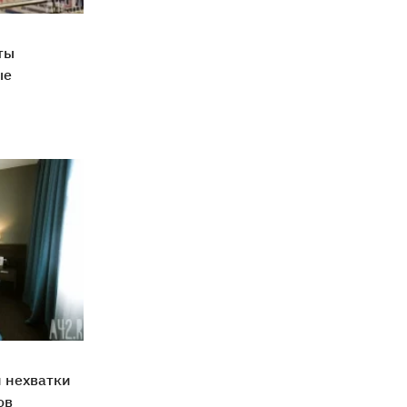
ты
ые
 нехватки
ов