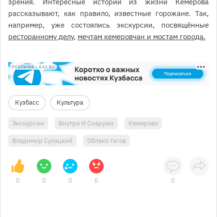
зрения. Интересные истории из жизни Кемерова
рассказывают, как правило, известные горожане. Так,
например, уже состоялись экскурсии, посвящённые
ресторанному делу
,
мечтам кемеровчан и мостам города.
РЕКЛАМА • A42.RU
Кузбасс
Культура
Экскурсии
Внутри И Снаружи
Кемерово
Владимир Сухацкий
Облако тэгов
0
0
0
0
0