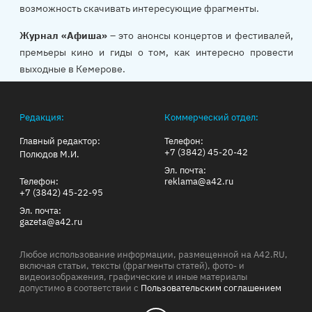
возможность скачивать интересующие фрагменты.
Журнал «Афиша»
– это анонсы концертов и фестивалей,
премьеры кино и гиды о том, как интересно провести
выходные в Кемерове.
Редакция:
Коммерческий отдел:
Главный редактор:
Телефон:
+7 (3842) 45-20-42
Полюдов М.И.
Эл. почта:
Телефон:
reklama@a42.ru
+7 (3842) 45-22-95
Эл. почта:
gazeta@a42.ru
Любое использование информации, размещенной на A42.RU,
включая статьи, тексты (фрагменты статей), фото- и
видеоизображения, графические и иные материалы
допустимо в соответствии с
Пользовательским соглашением