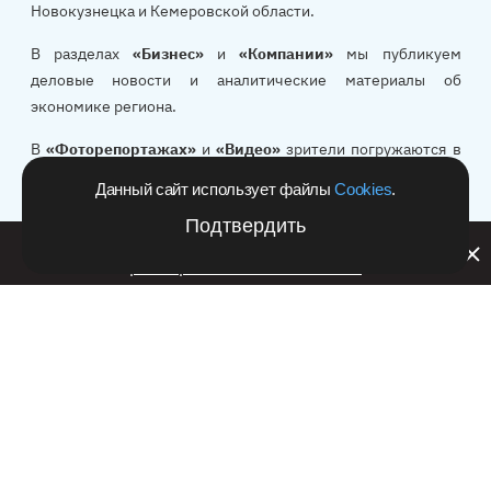
Новокузнецка и Кемеровской области.
В разделах
«Бизнес»
и
«Компании»
мы публикуем
деловые новости и аналитические материалы об
экономике региона.
В
«Фоторепортажах»
и
«Видео»
зрители погружаются в
происходящее в регионе так, словно побывали на месте
Данный сайт использует файлы
Cookies
.
событий и видели всё своими глазами.
Подтвердить
Билайн запустил в Кемеровской области акцию с
В разделе
«Дорожные камеры»
мы круглосуточно ведём
розыгрышем iPhone 17 PRO
трансляцию с десятков городских перекрёстков и даём
возможность скачивать интересующие фрагменты.
Журнал «Афиша»
– это анонсы концертов и фестивалей,
премьеры кино и гиды о том, как интересно провести
выходные в Кемерове.
Редакция:
Коммерческий отдел: