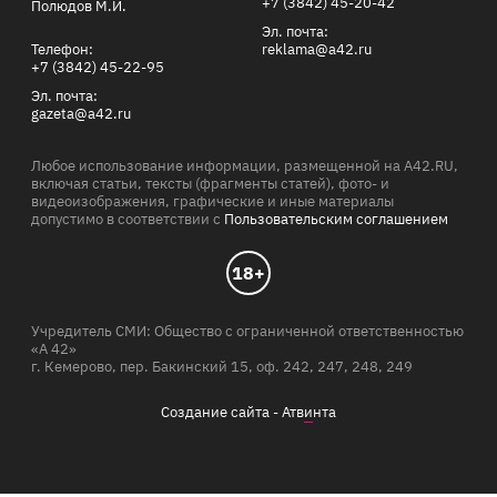
+7 (3842) 45-20-42
Полюдов М.И.
Эл. почта:
Телефон:
reklama@a42.ru
+7 (3842) 45-22-95
Эл. почта:
gazeta@a42.ru
Любое использование информации, размещенной на A42.RU,
включая статьи, тексты (фрагменты статей), фото- и
видеоизображения, графические и иные материалы
допустимо в соответствии с
Пользовательским соглашением
18+
Учредитель СМИ: Общество с ограниченной ответственностью
«А 42»
г. Кемерово, пер. Бакинский 15, оф. 242, 247, 248, 249
Создание сайта -
Атв
и
нта