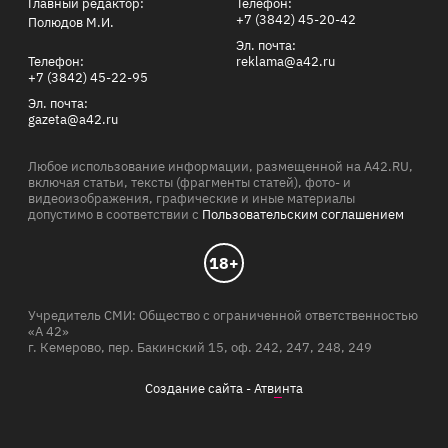
Главный редактор:
Телефон:
+7 (3842) 45-20-42
Полюдов М.И.
Эл. почта:
Телефон:
reklama@a42.ru
+7 (3842) 45-22-95
Эл. почта:
gazeta@a42.ru
Любое использование информации, размещенной на A42.RU,
включая статьи, тексты (фрагменты статей), фото- и
видеоизображения, графические и иные материалы
допустимо в соответствии с
Пользовательским соглашением
18+
Учредитель СМИ: Общество с ограниченной ответственностью
«А 42»
г. Кемерово, пер. Бакинский 15, оф. 242, 247, 248, 249
Создание сайта -
Атв
и
нта