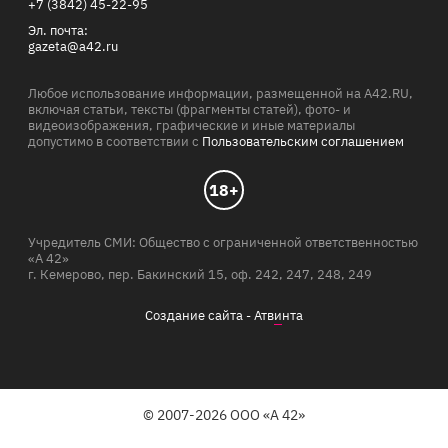
+7 (3842) 45-22-95
Эл. почта:
gazeta@a42.ru
Любое использование информации, размещенной на A42.RU,
включая статьи, тексты (фрагменты статей), фото- и
видеоизображения, графические и иные материалы
допустимо в соответствии с
Пользовательским соглашением
18+
Учредитель СМИ: Общество с ограниченной ответственностью
«А 42»
г. Кемерово, пер. Бакинский 15, оф. 242, 247, 248, 249
Создание сайта -
Атв
и
нта
© 2007-2026 ООО «А 42»