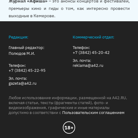
Журнал «Афиша»
– это анонсы концертов и фестивалей,
премьеры кино и гиды о том, как интересно провести
выходные в Кемерове.
Редакция:
Коммерческий отдел:
Главный редактор:
Телефон:
+7 (3842) 45-20-42
Полюдов М.И.
Эл. почта:
Телефон:
reklama@a42.ru
+7 (3842) 45-22-95
Эл. почта:
gazeta@a42.ru
Любое использование информации, размещенной на A42.RU,
включая статьи, тексты (фрагменты статей), фото- и
видеоизображения, графические и иные материалы
допустимо в соответствии с
Пользовательским соглашением
18+