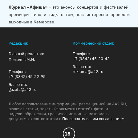
Журнал «Афиша»
– это анонсы концертов и фестивалей,
премьеры кино и гиды о том, как интересно провести
выходные в Кемерове.
Редакция:
Коммерческий отдел:
Главный редактор:
Телефон:
+7 (3842) 45-20-42
Полюдов М.И.
Эл. почта:
Телефон:
reklama@a42.ru
+7 (3842) 45-22-95
Эл. почта:
gazeta@a42.ru
Любое использование информации, размещенной на A42.RU,
включая статьи, тексты (фрагменты статей), фото- и
видеоизображения, графические и иные материалы
допустимо в соответствии с
Пользовательским соглашением
18+