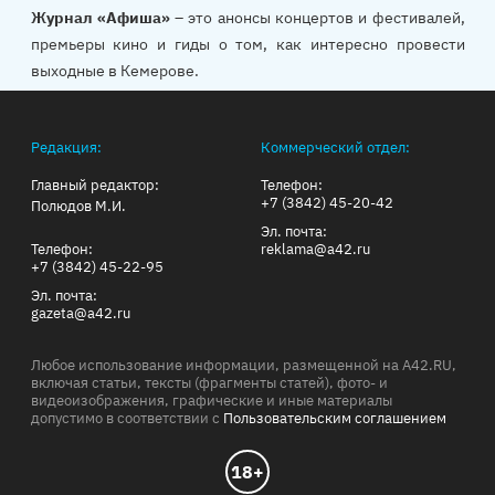
Журнал «Афиша»
– это анонсы концертов и фестивалей,
премьеры кино и гиды о том, как интересно провести
выходные в Кемерове.
Редакция:
Коммерческий отдел:
Главный редактор:
Телефон:
+7 (3842) 45-20-42
Полюдов М.И.
Эл. почта:
Телефон:
reklama@a42.ru
+7 (3842) 45-22-95
Эл. почта:
gazeta@a42.ru
Любое использование информации, размещенной на A42.RU,
включая статьи, тексты (фрагменты статей), фото- и
видеоизображения, графические и иные материалы
допустимо в соответствии с
Пользовательским соглашением
18+