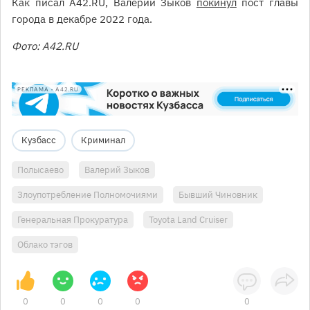
Как писал A42.RU, Валерий Зыков
покинул
пост главы
города в декабре 2022 года.
Фото: A42.RU
РЕКЛАМА • A42.RU
Кузбасс
Криминал
Полысаево
Валерий Зыков
Злоупотребление Полномочиями
Бывший Чиновник
Генеральная Прокуратура
Toyota Land Cruiser
Облако тэгов
0
0
0
0
0