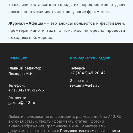
трансляцию с десятков городских перекрёстков и даём
возможность скачивать интересующие фрагменты.
Журнал «Афиша»
– это анонсы концертов и фестивалей,
премьеры кино и гиды о том, как интересно провести
выходные в Кемерове.
Редакция:
Коммерческий отдел:
Главный редактор:
Телефон:
+7 (3842) 45-20-42
Полюдов М.И.
Эл. почта:
Телефон:
reklama@a42.ru
+7 (3842) 45-22-95
Эл. почта:
gazeta@a42.ru
Любое использование информации, размещенной на A42.RU,
включая статьи, тексты (фрагменты статей), фото- и
видеоизображения, графические и иные материалы
допустимо в соответствии с
Пользовательским соглашением