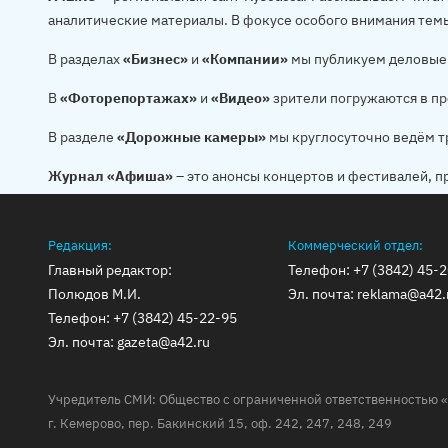
аналитические материалы. В фокусе особого внимания тем
В разделах
«Бизнес»
и
«Компании»
мы публикуем деловые 
В
«Фоторепортажах»
и
«Видео»
зрители погружаются в пр
В разделе
«Дорожные камеры»
мы круглосуточно ведём т
Журнал «Афиша»
– это анонсы концертов и фестивалей, п
Редакция:
Коммерческий отдел:
Главный редактор:
Телефон:
+7 (3842) 45-
Полюдов М.И.
Эл. почта:
reklama@a42.
Телефон:
+7 (3842) 45-22-95
Эл. почта:
gazeta@a42.ru
Учредитель СМИ: Общество с ограниченной ответственностью «
г. Кемерово, пер. Бакинский 15, оф. 242, 247, 248, 249