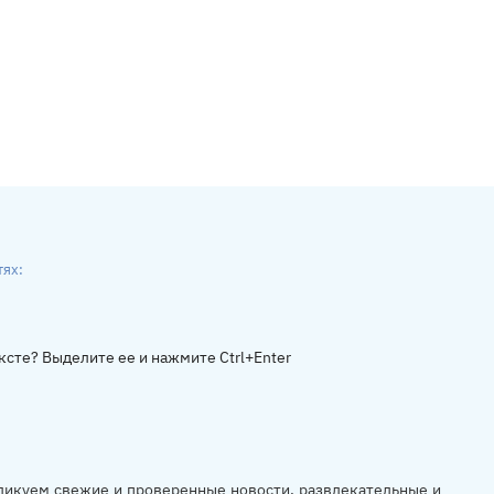
тях:
ники
gram
ксте? Выделите ее и нажмите Ctrl+Enter
убликуем свежие и проверенные новости, развлекательные и