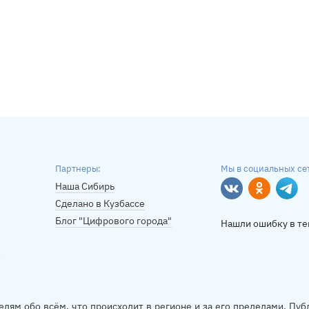
Партнеры:
Мы в социальных се
Наша Сибирь
Вконтакте
Однокласс
Tele
Сделано в Кузбассе
Блог "Цифрового города"
Нашли ошибку в те
елям обо всём, что происходит в регионе и за его пределами. П