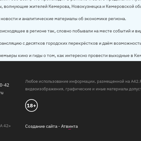
ы, волнующие жителей Кемерова, Новокузнецка и Кемеровской об
новости и аналитические материалы об экономике региона.
оисходящее в регионе так, словно побывали на месте событий и ви
рансляцию с десятков городских перекрёстков и даём возможност
ремьеры кино и гиды о том, как интересно провести выходные в Ке
Любое использование информации, размещенной на A42.RU,
20-42
видеоизображения, графические и иные материалы допуст
ru
18+
А 42»
Создание сайта -
Атв
и
нта