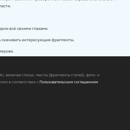
ласти.
дели всё своими глазами.
ь скачивать интересующие фрагменты.
мерове.
 включая статьи, тексты (фрагменты статей), фото- и
имо в соответствии с
Пользовательским соглашением