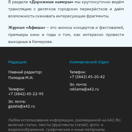
В разделе
«Дорожные камеры»
мы круглосуточно ведём
трансляцию с десятков городских перекрёстков и даём
возможность скачивать интересующие фрагменты.
Журнал «Афиша»
– это анонсы концертов и фестивалей,
премьеры кино и гиды о том, как интересно провести
выходные в Кемерове.
Редакция:
Коммерческий отдел:
Главный редактор:
Телефон:
+7 (3842) 45-20-42
Полюдов М.И.
Эл. почта:
Телефон:
reklama@a42.ru
+7 (3842) 45-22-95
Эл. почта:
gazeta@a42.ru
Любое использование информации, размещенной на A42.RU,
включая статьи, тексты (фрагменты статей), фото- и
видеоизображения, графические и иные материалы