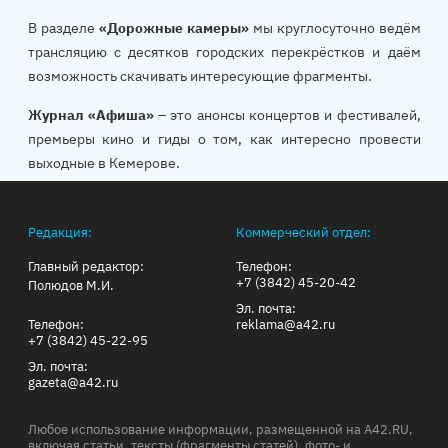
В разделе
«Дорожные камеры»
мы круглосуточно ведём
трансляцию с десятков городских перекрёстков и даём
возможность скачивать интересующие фрагменты.
Журнал «Афиша»
– это анонсы концертов и фестивалей,
премьеры кино и гиды о том, как интересно провести
выходные в Кемерове.
Редакция:
Коммерческий отдел:
Главный редактор:
Телефон:
+7 (3842) 45-20-42
Полюдов М.И.
Эл. почта:
Телефон:
reklama@a42.ru
+7 (3842) 45-22-95
Эл. почта:
gazeta@a42.ru
Любое использование информации, размещенной на A42.RU,
включая статьи, тексты (фрагменты статей), фото- и