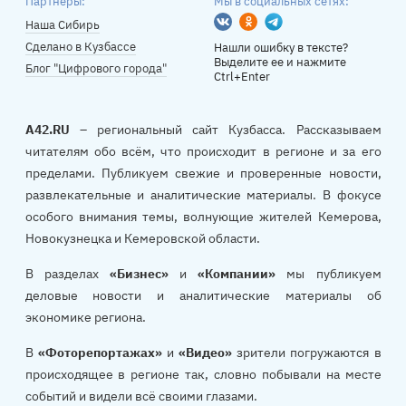
Партнеры:
Мы в социальных сетях:
Вконтакте
Одноклассники
Telegram
Наша Сибирь
Сделано в Кузбассе
Нашли ошибку в тексте?
Выделите ее и нажмите
Блог "Цифрового города"
Ctrl+Enter
A42.RU
– региональный сайт Кузбасса. Рассказываем
читателям обо всём, что происходит в регионе и за его
пределами. Публикуем свежие и проверенные новости,
развлекательные и аналитические материалы. В фокусе
особого внимания темы, волнующие жителей Кемерова,
Новокузнецка и Кемеровской области.
В разделах
«Бизнес»
и
«Компании»
мы публикуем
деловые новости и аналитические материалы об
экономике региона.
В
«Фоторепортажах»
и
«Видео»
зрители погружаются в
происходящее в регионе так, словно побывали на месте
событий и видели всё своими глазами.