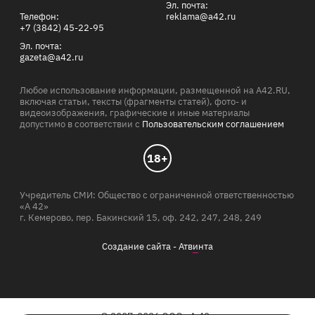
Эл. почта:
Телефон:
reklama@a42.ru
+7 (3842) 45-22-95
Эл. почта:
gazeta@a42.ru
Любое использование информации, размещенной на A42.RU,
включая статьи, тексты (фрагменты статей), фото- и
видеоизображения, графические и иные материалы
допустимо в соответствии с
Пользовательским соглашением
18+
Учредитель СМИ: Общество с ограниченной ответственностью
«А 42»
г. Кемерово, пер. Бакинский 15, оф. 242, 247, 248, 249
Создание сайта -
Атв
и
нта