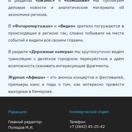
В разделах
«Бизнес»
и
«Компании»
мы публикуем
деловые новости и аналитические материалы об
экономике региона.
В
«Фоторепортажах»
и
«Видео»
зрители погружаются в
происходящее в регионе так, словно побывали на месте
событий и видели всё своими глазами.
В разделе
«Дорожные камеры»
мы круглосуточно ведём
трансляцию с десятков городских перекрёстков и даём
возможность скачивать интересующие фрагменты.
Журнал «Афиша»
– это анонсы концертов и фестивалей,
премьеры кино и гиды о том, как интересно провести
выходные в Кемерове.
Редакция:
Коммерческий отдел:
Главный редактор:
Телефон:
+7 (3842) 45-20-42
Полюдов М.И.