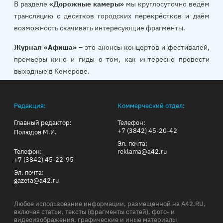
В разделе
«Дорожные камеры»
мы круглосуточно ведём
трансляцию с десятков городских перекрёстков и даём
возможность скачивать интересующие фрагменты.
Журнал «Афиша»
– это анонсы концертов и фестивалей,
премьеры кино и гиды о том, как интересно провести
выходные в Кемерове.
Редакция:
Коммерческий отдел:
Главный редактор:
Телефон:
+7 (3842) 45-20-42
Полюдов М.И.
Эл. почта:
Телефон:
reklama@a42.ru
+7 (3842) 45-22-95
Эл. почта:
gazeta@a42.ru
Любое использование информации, размещенной на A42.RU,
включая статьи, тексты (фрагменты статей), фото- и
видеоизображения, графические и иные материалы