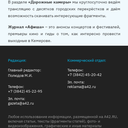
В разделе
«Дорожные камеры»
мы круглосуточно ведём
трансляцию с десятков городских перекрёстков и даём
возможность скачивать интересующие фрагменты.
Журнал «Афиша»
– это анонсы концертов и фестивалей,
премьеры кино и гиды о том, как интересно провести
выходные в Кемерове.
Редакция:
Коммерческий отдел:
Главный редактор:
Телефон:
+7 (3842) 45-20-42
Полюдов М.И.
Эл. почта:
Телефон:
reklama@a42.ru
+7 (3842) 45-22-95
Эл. почта:
gazeta@a42.ru
Любое использование информации, размещенной на A42.RU,
включая статьи, тексты (фрагменты статей), фото- и
видеоизображения, графические и иные материалы