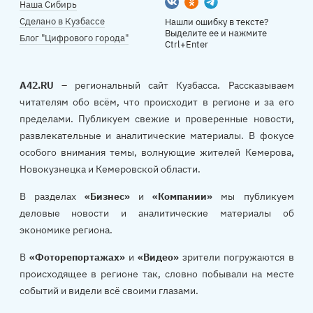
Вконтакте
Одноклассники
Telegram
Наша Сибирь
Сделано в Кузбассе
Нашли ошибку в тексте?
Выделите ее и нажмите
Блог "Цифрового города"
Ctrl+Enter
A42.RU
– региональный сайт Кузбасса. Рассказываем
читателям обо всём, что происходит в регионе и за его
пределами. Публикуем свежие и проверенные новости,
развлекательные и аналитические материалы. В фокусе
особого внимания темы, волнующие жителей Кемерова,
Новокузнецка и Кемеровской области.
В разделах
«Бизнес»
и
«Компании»
мы публикуем
деловые новости и аналитические материалы об
экономике региона.
В
«Фоторепортажах»
и
«Видео»
зрители погружаются в
происходящее в регионе так, словно побывали на месте
событий и видели всё своими глазами.