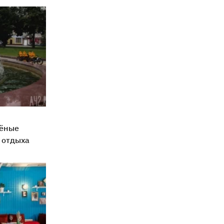
лёные
о отдыха