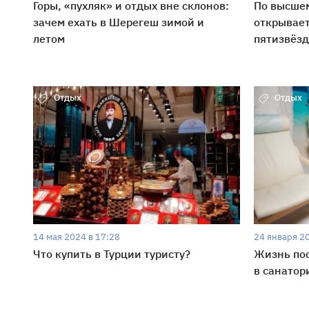
Горы, «пухляк» и отдых вне склонов:
По высшем
зачем ехать в Шерегеш зимой и
открывае
летом
пятизвёз
Отдых
Отдых
14 мая 2024 в 17:28
24 января 2
Что купить в Турции туристу?
Жизнь пос
в санатор