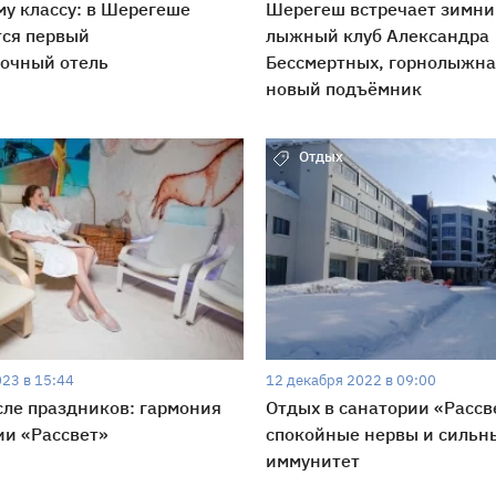
у классу: в Шерегеше
Шерегеш встречает зимни
тся первый
лыжный клуб Александра
дочный отель
Бессмертных, горнолыжна
новый подъёмник
Отдых
023 в 15:44
12 декабря 2022 в 09:00
ле праздников: гармония
Отдых в санатории «Рассв
ии «Рассвет»
спокойные нервы и сильн
иммунитет