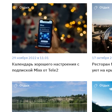
Отдых
Отдых
29 ноября 2022 в 11:31
17 октября 2
Календарь хорошего настроения с
Ресторан 
подпиской Mixx от Tele2
уют на к
Отдых
Отдых