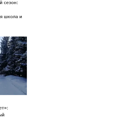
й сезон:
я школа и
ет»:
ый