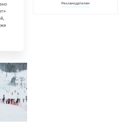
вно
Рекламодателям
нт»
й,
кже