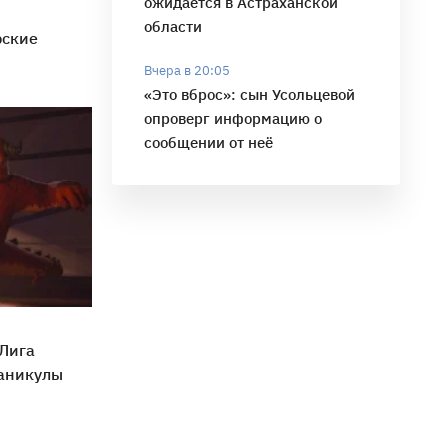
ожидается в Астраханской
области
рские
Вчера в 20:05
«Это вброс»: сын Усольцевой
опроверг информацию о
сообщении от неё
«Лига
каникулы