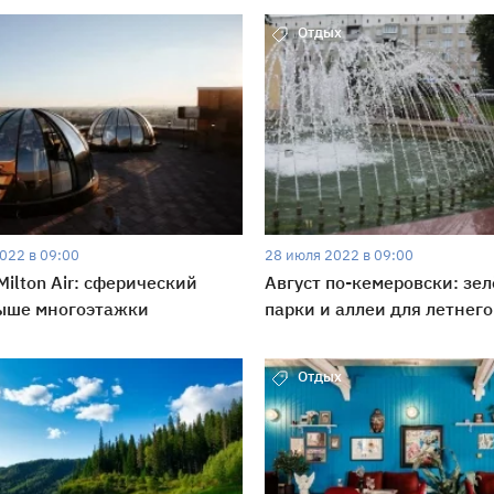
Отдых
022 в 09:00
28 июля 2022 в 09:00
Milton Air: сферический
Август по-кемеровски: зе
рыше многоэтажки
парки и аллеи для летнег
Отдых