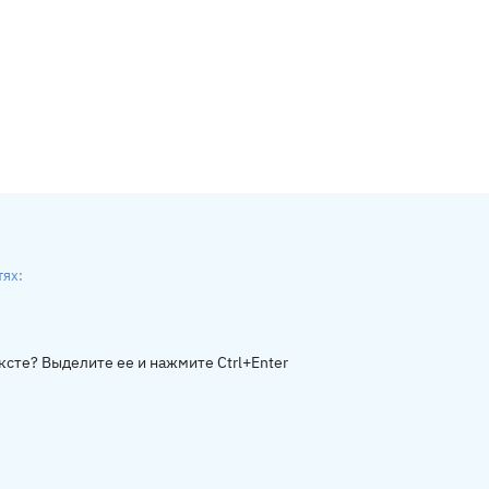
тях:
ники
gram
ксте? Выделите ее и нажмите Ctrl+Enter