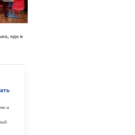
ыка, еда и
хать
ми и
ный